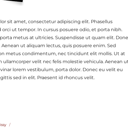
r sit amet, consectetur adipiscing elit. Phasellus
 orci ut tempor. In cursus posuere odio, et porta nibh.
orta metus at ultricies. Suspendisse ut quam elit. Don
r. Aenean ut aliquam lectus, quis posuere enim. Sed
on metus condimentum, nec tincidunt elit mollis. Ut at
In ullamcorper velit nec felis molestie vehicula. Aenean u
lvinar lorem vestibulum, porta dolor. Donec eu velit eu
agittis sed in elit. Praesent id rhoncus velit.
l bericht”
issy