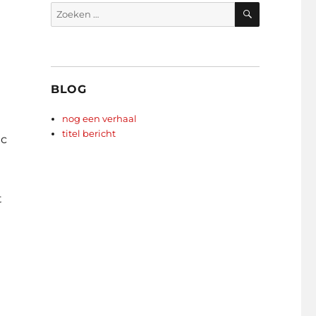
ZOEKEN
Zoeken
naar:
BLOG
nog een verhaal
titel bericht
ec
t