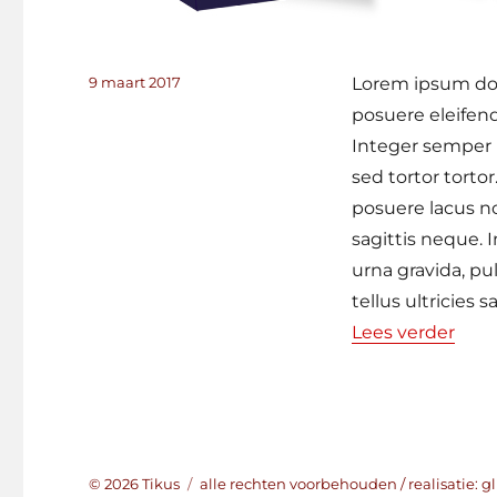
Geplaatst
9 maart 2017
Lorem ipsum dolo
op
posuere eleifend
Integer semper p
sed tortor torto
posuere lacus n
sagittis neque. 
urna gravida, pu
tellus ultricies s
“tite
Lees verder
© 2026
Tikus
alle rechten voorbehouden / realisatie:
gl