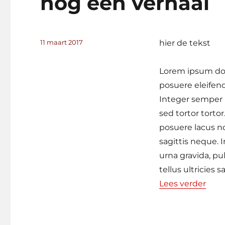
nog een verhaal
Geplaatst
11 maart 2017
hier de tekst
op
Lorem ipsum dolo
posuere eleifend
Integer semper p
sed tortor torto
posuere lacus n
sagittis neque. 
urna gravida, pu
tellus ultricies s
“nog
Lees verder