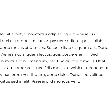
r sit amet, consectetur adipiscing elit. Phasellus
 orci ut tempor. In cursus posuere odio, et porta nibh.
orta metus at ultricies. Suspendisse ut quam elit. Don
r. Aenean ut aliquam lectus, quis posuere enim. Sed
on metus condimentum, nec tincidunt elit mollis. Ut at
In ullamcorper velit nec felis molestie vehicula. Aenean u
lvinar lorem vestibulum, porta dolor. Donec eu velit eu
agittis sed in elit. Praesent id rhoncus velit.
 een verhaal”